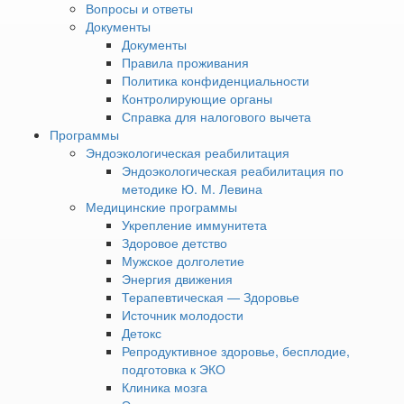
Вопросы и ответы
2
70 м
Балкон
Документы
Услуги и удобства
Документы
Кондиционер
Правила проживания
Телевизор с плоским экраном
Политика конфиденциальности
Кабельные каналы
Контролирующие органы
Электрический чайник
Справка для налогового вычета
Ковровое покрытие
Программы
Шкаф или гардероб
Эндоэкологическая реабилитация
Гладильные принадлежности
Эндоэкологическая реабилитация по
Сушилка для белья
методике Ю. М. Левина
Утюг
Медицинские программы
Вешалка для одежды
Укрепление иммунитета
Комод
Здоровое детство
Пуф
Мужское долголетие
Диван
Энергия движения
Журнальный столик
Терапевтическая — Здоровье
Холодильник
Источник молодости
Балкон
Детокс
Возможность установки детской кроватки
Репродуктивное здоровье, бесплодие,
подготовка к ЭКО
В собственной ванной комнате
Клиника мозга
Туалетно-косметические принадлежности