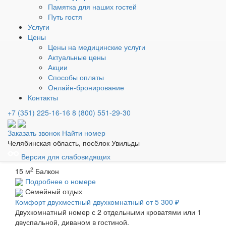
Памятка для наших гостей
2
15 м
Балкон
Путь гостя
Подробнее о номере
Услуги
Стандарт двухместный однокомнатный
от 3 100 ₽
Цены
Однокомнатный номер с 2 отдельными кроватями.
Цены на медицинские услуги
Вместимость: 2 гостя + 1 доп. место.
Актуальные цены
Акции
Номер расположен в корпусе 1.
Способы оплаты
2
15 м
Балкон
Онлайн-бронирование
Подробнее о номере
Контакты
Коттедж Стандарт
от 3 300 ₽
+7 (351) 225-16-16
8 (800) 551-29-30
Однокомнатный номер с 2 отдельными кроватями или 1
двуспальной.
Заказать звонок
Найти номер
Вместимость: 2 гостя + 1 доп. место.
Челябинская область, посёлок Увильды
Отдельно стоящий домик с двумя номерами.
Версия для слабовидящих
2
15 м
Балкон
Подробнее о номере
Семейный отдых
Комфорт двухместный двухкомнатный
от 5 300 ₽
Двухкомнатный номер с 2 отдельными кроватями или 1
двуспальной, диваном в гостиной.