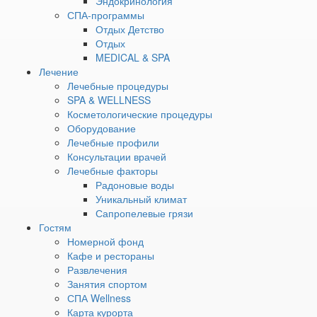
Эндокринология
Два туалета
СПА-программы
Душевая кабина
Отдых Детство
Фен
Отдых
Халат
MEDICAL & SPA
Полотенца
Лечение
Тапочки
Лечебные процедуры
Просим обратить внимание:
SPA & WELLNESS
Косметологические процедуры
дизайн комнат может отличаться; корпус, этаж и тип
Оборудование
кроватей предоставляется в момент заселения, в
Лечебные профили
зависимости от наличия свободных номеров и заранее не
Консультации врачей
гарантируется.
Лечебные факторы
Вы можете указать свои пожелания по размещению при
Радоновые воды
бронировании и мы по возможности их учтем.
Уникальный климат
Сапропелевые грязи
Другие номера
Гостям
Номерной фонд
Стандарт одноместный однокомнатный
от 4 800 ₽
Кафе и рестораны
Однокомнатный номер с 1 односпальной кроватью.
Развлечения
Занятия спортом
Вместимость: 1 гость + 1 доп. место.
СПА Wellness
Номер расположен в корпусах 1 и 2.
Карта курорта