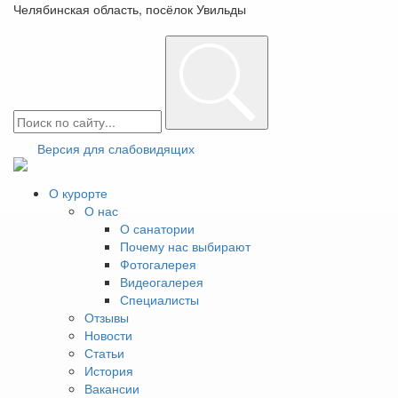
Челябинская область, посёлок Увильды
+7(351)225-16-16
Заказать звонок
Версия для слабовидящих
О курорте
О нас
Коттедж Люкс
О санатории
Почему нас выбирают
Фотогалерея
Лучший выбор для семейного отдыха
Видеогалерея
от 12 500 ₽
Специалисты
Отзывы
Двухкомнатный номер с 1 двуспальной кроватью,
Новости
диваном в гостиной.
Статьи
Вместимость: 1 гость + 3 доп. место.
История
Вакансии
Целиком отдельно стоящий домик.