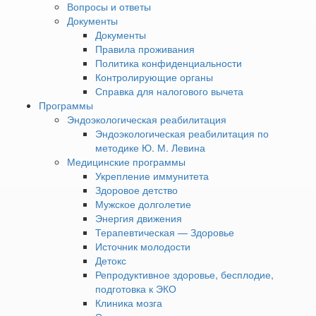
Вопросы и ответы
Документы
Документы
Принцип работы аппарата
Правила проживания
Политика конфиденциальности
Starvac DX-Smart
Контролирующие органы
Справка для налогового вычета
Под действием вакуума кожа втягивается внутрь
Программы
манипулы, что вызывает активный приток крови к
Эндоэкологическая реабилитация
обрабатываемой зоне. В результате:
Эндоэкологическая реабилитация по
методике Ю. М. Левина
усиливается микроциркуляция;
Медицинские программы
ускоряется выведение токсинов;
Укрепление иммунитета
активизируется местный иммунитет;
Здоровое детство
стимулируется регенерация тканей;
Мужское долголетие
снимается мышечное напряжение и спазмы.
Энергия движения
Регулярное прлведение процедуры способствует
Терапевтическая — Здоровье
улучшению тонуса кожи, уменьшению проявлений
Источник молодости
целлюлита и восстановлению подвижности тканей.
Детокс
Репродуктивное здоровье, бесплодие,
подготовка к ЭКО
Основные виды насадок
Клиника мозга