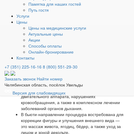
воздействия индивидуально.
Памятка для наших гостей
Эффективны для восстановления лимфотока,
Путь гостя
Услуги
устранения отёков, лёгкой стимуляции иммунитета
Цены
и кровообращения.
Цены на медицинские услуги
Актуальные цены
Применение вакуумно-
Акции
роликового массажа на
Способы оплаты
Онлайн-бронирование
аппарате Starvac DX-Smart
Контакты
+7 (351) 225-16-16
8 (800) 551-29-30
Технология используется как в терапевтических целях, так
и в сфере красоты:
Заказать звонок
Найти номер
В медицинских программах баночный массаж
Челябинская область, посёлок Увильды
применяется при заболеваниях опорно-
Версия для слабовидящих
двигательного аппарата, нарушениях
кровообращения, а также в комплексном лечении
заболеваний органов дыхания.
В бьюти-направлении процедура востребована для
коррекции фигуры и улучшения внешнего вида —
это массаж живота, ягодиц, бёдер, а также уход за
лицом и зоной декольте.