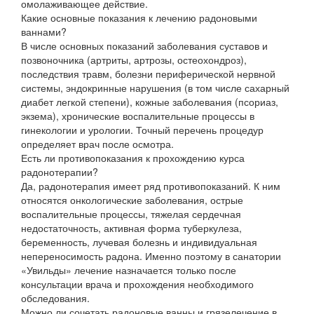
омолаживающее действие.
Какие основные показания к лечению радоновыми
ваннами?
В числе основных показаний заболевания суставов и
позвоночника (артриты, артрозы, остеохондроз),
последствия травм, болезни периферической нервной
системы, эндокринные нарушения (в том числе сахарный
диабет легкой степени), кожные заболевания (псориаз,
экзема), хронические воспалительные процессы в
гинекологии и урологии. Точный перечень процедур
определяет врач после осмотра.
Есть ли противопоказания к прохождению курса
радонотерапии?
Да, радонотерапия имеет ряд противопоказаний. К ним
относятся онкологические заболевания, острые
воспалительные процессы, тяжелая сердечная
недостаточность, активная форма туберкулеза,
беременность, лучевая болезнь и индивидуальная
непереносимость радона. Именно поэтому в санатории
«Увильды» лечение назначается только после
консультации врача и прохождения необходимого
обследования.
Можно ли сочетать радоновые ванны и грязелечение в