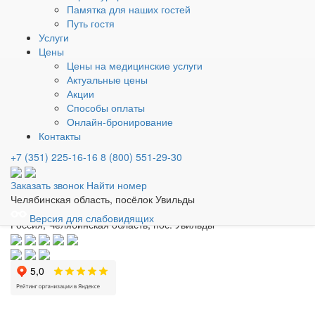
Памятка для наших гостей
Лечебные профили
Консультации врачей
Лечебные факторы
Путь гостя
Гостям
Услуги
Номерной фонд
Кафе и рестораны
Развлечение
Занятия
Цены
спортом
СПА Wellness
Карта курорта
Памятка для наших
Цены на медицинские услуги
гостей
Контролирующие органы
Путь гостя
Актуальные цены
О санатории
Контакты
Спецпредложения
Цены
Услуги
Акции
Вакансии
Партнерам
Способы оплаты
Вопросы и ответы
Способы оплаты
Отзывы
Новости
Статьи
Онлайн-бронирование
Найти номер
Заказать звонок
Контакты
Отдел бронирования
Приём звонков с 9:00 до 19:00
+7 (351) 225-16-16
8 (800) 551-29-30
+7 (351) 225-16-16
8 (800) 551-29-30
Email
Заказать звонок
Найти номер
bron@uvildy.ru
Челябинская область, посёлок Увильды
Адрес
Версия для слабовидящих
Россия, Челябинская область, пос. Увильды