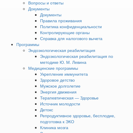
Сертификаты и
Вопросы и ответы
заключения
Документы
Документы
Правила проживания
Политика конфиденциальности
Контролирующие органы
Справка для налогового вычета
Программы
Эндоэкологическая реабилитация
Эндоэкологическая реабилитация по
На курорте работает около 170 человек медицинского
методике Ю. М. Левина
персонала: санитарки, медсестры, врачи. Кроме того, что
Медицинские программы
все врачи имеют специализированное высшее
Укрепление иммунитета
образование (многие по двум специальностям), они
Здоровое детство
продолжают свое обучение и постоянно повышают
Мужское долголетие
уровень профессиональной компетенции.
Энергия движения
Все врачи раз в 5 лет проходят курсы повышения
Терапевтическая — Здоровье
квалификации, сдают экзамены и получают сертификат
Источник молодости
профпригодности. Специалисты сертифицированы.
Детокс
Кроме этого, они постоянно принимают участие в
Репродуктивное здоровье, бесплодие,
семинарах и научных конференциях, в том числе
подготовка к ЭКО
международного уровня, посещают специализированные
Клиника мозга
курсы, читают лекции по своим направлениям. Курорт