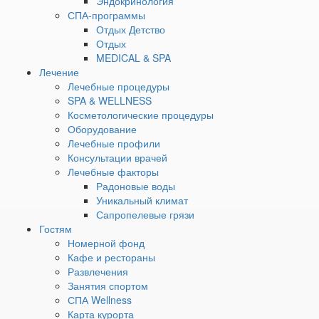
Эндокринология
В собственной ванной комнате
СПА-программы
Туалетно-косметические принадлежности
Отдых Детство
Туалет
Отдых
Душевая кабина
MEDICAL & SPA
Фен
Лечение
Халат
Лечебные процедуры
Тапочки
SPA & WELLNESS
Полотенца
Косметологические процедуры
Просим обратить внимание:
Оборудование
Лечебные профили
дизайн комнат может отличаться; корпус, этаж и тип
Консультации врачей
кроватей предоставляется в момент заселения, в
Лечебные факторы
зависимости от наличия свободных номеров и заранее не
Радоновые воды
гарантируется.
Уникальный климат
Вы можете указать свои пожелания по размещению при
Сапропелевые грязи
бронировании и мы по возможности их учтем.
Гостям
Номерной фонд
Другие номера
Кафе и рестораны
Развлечения
Занятия спортом
Стандарт одноместный однокомнатный
от 4 800 ₽
СПА Wellness
Однокомнатный номер с 1 односпальной кроватью.
Карта курорта