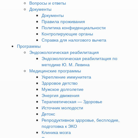
Вопросы и ответы
2
65 м
Балкон
Документы
Услуги и удобства
Документы
Кондиционер
Правила проживания
Телевизор с плоским экраном
Политика конфиденциальности
Кабельные каналы
Контролирующие органы
Электрический чайник
Справка для налогового вычета
Ковровое покрытие
Программы
Шкаф или гардероб
Эндоэкологическая реабилитация
Гладильные принадлежности
Эндоэкологическая реабилитация по
Сушилка для белья
методике Ю. М. Левина
Утюг
Медицинские программы
Вешалка для одежды
Укрепление иммунитета
Комод
Здоровое детство
Пуф
Мужское долголетие
Кресло
Энергия движения
Письменный стол
Терапевтическая — Здоровье
Диван
Источник молодости
Журнальный столик
Детокс
Холодильник
Репродуктивное здоровье, бесплодие,
Балкон
подготовка к ЭКО
Возможность установки детской кроватки
Клиника мозга