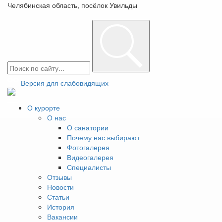
Челябинская область, посёлок Увильды
+7(351)225-16-16
Заказать звонок
Версия для слабовидящих
Люкс одноместный
О курорте
О нас
двухкомнатный
О санатории
Почему нас выбирают
Фотогалерея
Лучший выбор для семейного отдыха
Видеогалерея
от 8 500 ₽
Специалисты
Отзывы
Двухкомнатный номер с 1 двуспальной кроватью,
Новости
диваном и 1 односпальной кроватью.
Статьи
Вместимость:1 гость + 3 доп. место.
История
Вакансии
Номер расположен в корпусе 2.