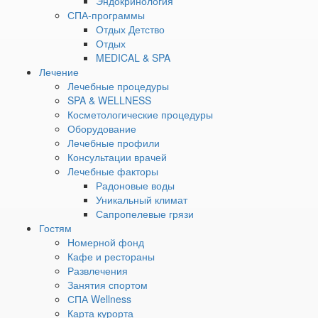
Эндокринология
независимо от возраста и уровня физической
СПА-программы
подготовки. При этом заниматься практиками
Отдых Детство
можно как в зале, так и дома. Но начинать
Отдых
обучение лучше под руководством опытного
MEDICAL & SPA
Лечение
инструктора, это позволит избежать ошибок и
Лечебные процедуры
травм.
SPA & WELLNESS
Косметологические процедуры
Оборудование
• КЛАСС «ГИМАЛАЙСКАЯ
Лечебные профили
ТЕРАПЕВТИЧЕСКАЯ ЙОГА»
Консультации врачей
Лечебные факторы
Гималайская йога всегда была целостной
Радоновые воды
системой, существующей более 5000 лет.
Уникальный климат
Сапропелевые грязи
Гималайская йога — это инструмент, который
Гостям
можно назвать исцеляющим тело, ум и душу.
Номерной фонд
Ежедневно практикуя методы Гималайской
Кафе и рестораны
йоги, вы сможете познать гармонию.
Развлечения
Занятия спортом
СПА Wellness
Карта курорта
• КЛАСС «ЙОГА-НИДРА»