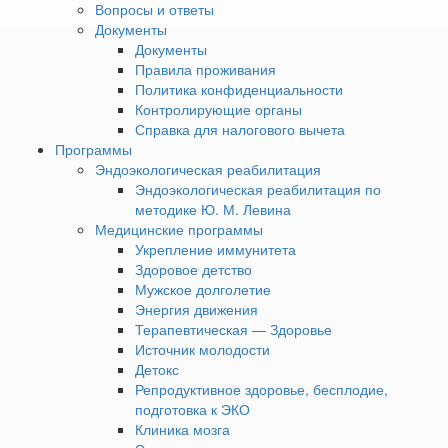
Вопросы и ответы
жизни. Главная задача йоги — оздоровление
Документы
души и тела, которые идут параллельно и в
Документы
гармонии.
Правила проживания
Политика конфиденциальности
Контролирующие органы
Асаны йоги учат эффективно думать,
Справка для налогового вычета
Программы
двигаться и дышать, вести здоровый образ
Эндоэкологическая реабилитация
жизни и отказываться от вредных
Эндоэкологическая реабилитация по
изобретений цивилизации. Занятия йогой
методике Ю. М. Левина
позволяют людям лучше понимать
Медицинские программы
Укрепление иммунитета
происходящие в мире процессы, яснее
Здоровое детство
видеть личные цели, развивать силу воли и
Мужское долголетие
остроту ума.
Энергия движения
Терапевтическая — Здоровье
Источник молодости
• КЛАСС
«ЙОГА ДЛЯ ВСЕХ»
Детокс
Репродуктивное здоровье, бесплодие,
Асаны йоги просты и понятны каждому, а
подготовка к ЭКО
выполнить их смогут почти все желающие,
Клиника мозга