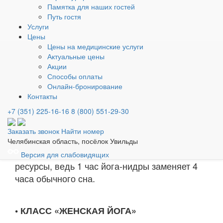
Памятка для наших гостей
Йога-нидра – йога сна. Эта практика
Путь гостя
Услуги
открывает доступ к скрытой части сознания,
Цены
где хранятся все наши блоки, затрудняющие
Цены на медицинские услуги
достижение целей, и очищает её от
Актуальные цены
токсичных энергий и негативных установок,
Акции
Способы оплаты
закладывая основы для реализации
Онлайн-бронирование
сформированного намерения. Это доступная
Контакты
абсолютно всем техника, которая даёт
+7 (351) 225-16-16
8 (800) 551-29-30
возможность расслабиться на всех уровнях –
психическом, физическом, умственном.
Заказать звонок
Найти номер
Регулярная практика йога-нидры учит
Челябинская область, посёлок Увильды
правильно отдыхать и восстанавливать свои
Версия для слабовидящих
ресурсы, ведь 1 час йога-нидры заменяет 4
часа обычного сна.
• КЛАСС «ЖЕНСКАЯ ЙОГА»