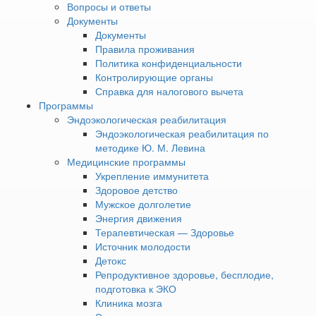
Сухость и чувствительность кожи
Вопросы и ответы
Коррекция контуров лица
Документы
Документы
Консультации косметолога проводится в рамках
Правила проживания
следующих программ:
Политика конфиденциальности
Эндокринология
Контролирующие органы
дней
Справка для налогового вычета
от ₽
Программы
MEDICAL & SPA
Эндоэкологическая реабилитация
дней
Эндоэкологическая реабилитация по
от ₽
методике Ю. М. Левина
Подробнее о программах
Медицинские программы
стоимость услуг
Укрепление иммунитета
Цена
Наименование услуги
Продолжительность
Здоровое детство
(руб.)
Мужское долголетие
Консультация врача-
20 мин
1 740
Энергия движения
косметолога
Терапевтическая — Здоровье
* Консультация доступна только для отдыхающих на
Источник молодости
курорте.
Детокс
Услуги не оказываются амбулаторно (без проживания).
Репродуктивное здоровье, бесплодие,
Запишитесь на консультацию
подготовка к ЭКО
Для записи обратитесь к лечащему врачу
Клиника мозга
Или оформите запись через мобильное приложение