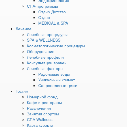
Эндокринология
«Санаториум»
СПА-программы
Скачать
Отдых Детство
прием ведут
Отдых
MEDICAL & SPA
Устименко Любовь Васильевна
Лечение
ВРАЧ-ДЕРМАТОВЕНЕРОЛОГ
Лечебные процедуры
ВРАЧ-КОСМЕТОЛОГ
SPA & WELLNESS
Стаж: 23 года
Косметологические процедуры
Подробнее
Оборудование
Лечебные профили
Лампицкая Наталья Юрьевна
Консультации врачей
ВРАЧ-ДЕРМАТОВЕНЕРОЛОГ
Лечебные факторы
ВРАЧ-КОСМЕТОЛОГ
Радоновые воды
Стаж: 20 лет
Уникальный климат
Подробнее
Сапропелевые грязи
Чем уникальны радоновые воды санатория «Увильды»?
Гостям
Радоновые воды курорта «Увильды» считаются одними из
Номерной фонд
лучших в России благодаря оптимальной концентрации
Кафе и рестораны
радона и отсутствию искусственного обогащения. Они
Развлечения
эффективны для лечения заболеваний опорно-
Занятия спортом
двигательного аппарата, сердечно-сосудистой и нервной
СПА Wellness
систем, в гинекологии и урологии. Вода добывается из
Карта курорта
собственных скважин курорта и сохраняет все природные