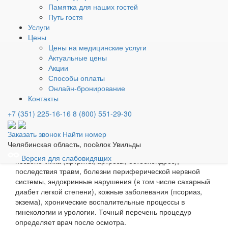
Памятка для наших гостей
свойства.
Путь гостя
Что такое сапропелевые грязи и где их добывают для
Услуги
процедур в санатории «Увильды»?
Цены
Санаторий «Увильды» использует уникальные
Цены на медицинские услуги
сапропелевые грязи, которые добываются из
Актуальные цены
экологически чистого озера Сабанай, расположенного
Акции
рядом с курортом. Эти грязи содержат комплекс
Способы оплаты
биологически активных веществ, микроэлементов и
Онлайн-бронирование
органических соединений, которые не синтезируются в
Контакты
лабораторных условиях. Они оказывают мощное
противовоспалительное, рассасывающее и
+7 (351) 225-16-16
8 (800) 551-29-30
омолаживающее действие.
Какие основные показания к лечению радоновыми
Заказать звонок
Найти номер
ваннами?
Челябинская область, посёлок Увильды
В числе основных показаний заболевания суставов и
Версия для слабовидящих
позвоночника (артриты, артрозы, остеохондроз),
последствия травм, болезни периферической нервной
системы, эндокринные нарушения (в том числе сахарный
диабет легкой степени), кожные заболевания (псориаз,
экзема), хронические воспалительные процессы в
гинекологии и урологии. Точный перечень процедур
определяет врач после осмотра.