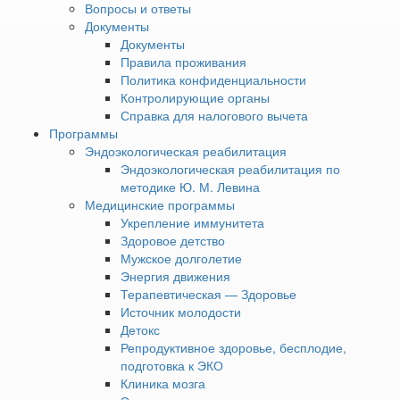
совмещать отдых на свежем воздухе и заботу о здоровье
Вопросы и ответы
круглый год.
Документы
Документы
Правила проживания
Политика конфиденциальности
Что такое открытый
Контролирующие органы
Справка для налогового вычета
подогреваемый бассейн
Программы
Эндоэкологическая реабилитация
Открытый подогреваемый бассейн — это чаша под
Эндоэкологическая реабилитация по
открытым небом, в которой поддерживается комфортная
методике Ю. М. Левина
температура воды, как правило, в диапазоне 26–32 °C.
Медицинские программы
Такой режим создаёт оптимальные условия для щадящей
Укрепление иммунитета
нагрузки на суставы и мышцы, улучшения
Здоровое детство
кровообращения и расслабления без переохлаждения
Мужское долголетие
организма. Теплая вода в сочетании с прохладным
Энергия движения
воздухом усиливает контрастное воздействие, тренируя
Терапевтическая — Здоровье
сосудистый тонус и поддерживая иммунитет. Для
Источник молодости
отдыхающих санатория «Увильды» это возможность
Детокс
получить эффект курортных процедур в максимально
Репродуктивное здоровье, бесплодие,
комфортной и эстетичной среде. Особой атмосферной
подготовка к ЭКО
деталью является фирменная «фишка» курорта —
Клиника мозга
грейпфруты, свободно плавающие на поверхности воды и