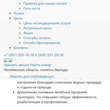
влияют на нервную систему и общий тонус.
Памятка для наших гостей
Путь гостя
Преимущества открытого
Услуги
Цены
подогреваемого бассейна
Цены на медицинские услуги
Актуальные цены
Акции
Возможность купания в комфортной температуре
Способы оплаты
воды даже в прохладный сезон благодаря
Онлайн-бронирование
подогреваемым системам.
Контакты
Снижение нагрузки на суставы и позвоночник, что
важно при артрозах, остеохондрозе, последствиях
+7 (351) 225-16-16
8 (800) 551-29-30
травм.
Улучшение работы сердечно‑сосудистой системы за
Заказать звонок
Найти номер
счёт мягкой тренировки сосудистого тонуса и
Челябинская область, посёлок Увильды
дыхания.
Версия для слабовидящих
Снижение уровня стресса, нормализация сна и
настроения благодаря сочетанию водных процедур
и отдыха на природе.
Дополнение основных лечебных программ
санатория, что повышает общую эффективность
реабилитации и профилактики.