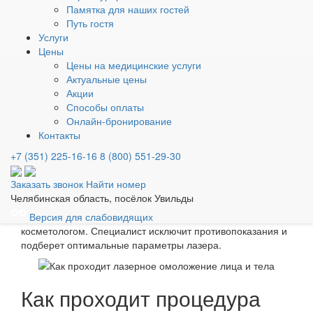
Памятка для наших гостей
Противопоказания
Путь гостя
Услуги
Несмотря на безопасность, лазерное омоложение лица и
Цены
тела имеет противопоказания, среди которых:
Цены на медицинские услуги
Актуальные цены
беременность и период лактации;
Акции
острые воспалительные процессы в зоне
Способы оплаты
воздействия;
Онлайн-бронирование
аутоиммунные заболевания;
Контакты
активная стадия герпеса;
онкологические заболевания;
+7 (351) 225-16-16
8 (800) 551-29-30
декомпенсированный сахарный диабет;
тяжелые формы гипертонии или ишемической
Заказать звонок
Найти номер
болезни сердца.
Челябинская область, посёлок Увильды
Перед процедурой обязательна консультация с
Версия для слабовидящих
косметологом. Специалист исключит противопоказания и
подберет оптимальные параметры лазера.
Как проходит процедура