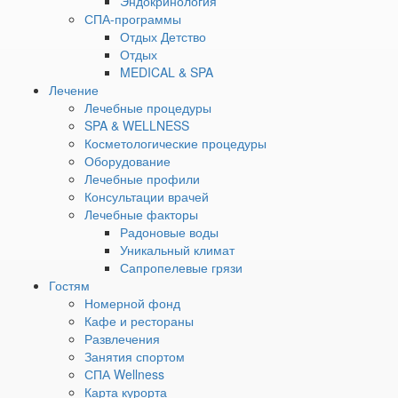
Эндокринология
собственного коллагена продолжается до 6–12
СПА-программы
месяцев.
Отдых Детство
Отдых
Комплекс процедур на курорте «Увильды» сочетают
MEDICAL & SPA
возможности лазерного аппарата с природными
Лечение
факторами, такими как уникальные сапропелевые грязи,
Лечебные процедуры
для усиления эффекта. Омоложение лица и тела
SPA & WELLNESS
лазером подходит для тех, кто стремится вернуть коже
Косметологические процедуры
молодость без хирургического вмешательства.
Оборудование
Показания
Лечебные профили
Консультации врачей
Лечебные факторы
Омоложение лазером рекомендуется в следующих
Радоновые воды
случаях:
Уникальный климат
возрастные изменения: морщины, дряблость,
Сапропелевые грязи
потеря упругости кожи;
Гостям
пигментные пятна различной этиологии;
Номерной фонд
шрамы, рубцы, следы постакне;
Кафе и рестораны
неровный рельеф кожи и расширенные поры;
Развлечения
тусклый цвет и снижение тонуса;
Занятия спортом
провисание кожи в области лица, шеи, декольте или
СПА Wellness
рук.
Карта курорта