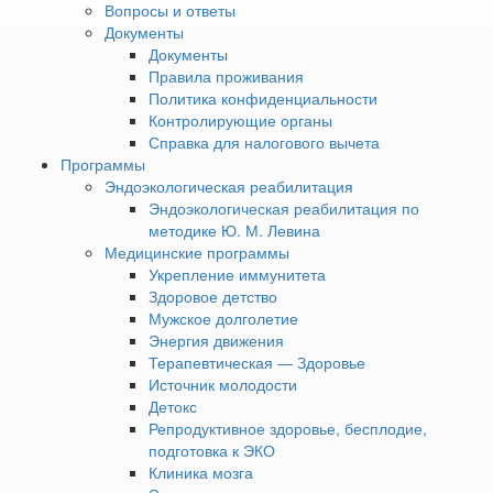
Вопросы и ответы
Документы
Документы
Для чего нужна процедура
Правила проживания
лазерного омоложения
Политика конфиденциальности
Контролирующие органы
лица
Справка для налогового вычета
Программы
Эндоэкологическая реабилитация
Курс омоложения лица и тела с помощью лазера
Эндоэкологическая реабилитация по
позволяет достичь заметных эстетических и
методике Ю. М. Левина
терапевтических результатов уже после первых сеансов.
Медицинские программы
Разглаживание морщин и заломов. Кожа становится
Укрепление иммунитета
более гладкой и упругой.
Здоровое детство
Улучшение тонуса и текстуры. Эпидермис
Мужское долголетие
выравнивается, исчезает тусклый оттенок.
Энергия движения
Коррекция пигментации и сосудистых изменений.
Терапевтическая — Здоровье
Кожа приобретает ровный и свежий цвет.
Источник молодости
Сужение пор и устранение постакне. Поверхность
Детокс
кожи становится чище и однороднее.
Репродуктивное здоровье, бесплодие,
Лифтинг-эффект без операции. Подтягиваются
подготовка к ЭКО
контуры лица, повышается эластичность тканей.
Клиника мозга
Длительный результат. Стимуляция выработки