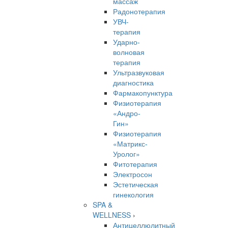
массаж
Радонотерапия
УВЧ-
терапия
Ударно-
волновая
терапия
Ультразвуковая
диагностика
Фармакопунктура
Физиотерапия
«Андро-
Гин»
Физиотерапия
«Матрикс-
Уролог»
Фитотерапия
Электросон
Эстетическая
гинекология
SPA &
WELLNESS
›
Антицеллюлитный