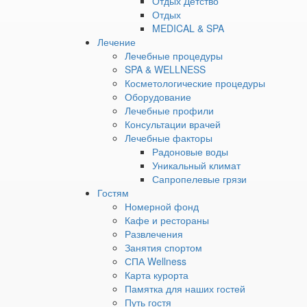
Отдых Детство
Здоровое
Отдых
детство
MEDICAL & SPA
Мужское
Лечение
долголетие
Лечебные процедуры
Энергия
SPA & WELLNESS
движения
Косметологические процедуры
Терапевтическая
Оборудование
—
Лечебные профили
Здоровье
Консультации врачей
Источник
Лечебные факторы
молодости
Радоновые воды
Детокс
Уникальный климат
Репродуктивное
Сапропелевые грязи
здоровье,
Гостям
бесплодие,
Номерной фонд
подготовка
Кафе и рестораны
к ЭКО
Развлечения
Клиника
Занятия спортом
мозга
СПА Wellness
Эндокринология
Карта курорта
СПА-
Памятка для наших гостей
программы
›
Путь гостя