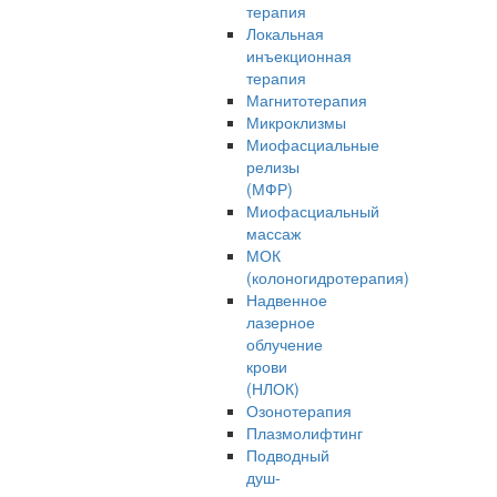
терапия
Локальная
инъекционная
терапия
Магнитотерапия
Микроклизмы
Миофасциальные
релизы
(МФР)
Миофасциальный
массаж
МОК
(колоногидротерапия)
Надвенное
лазерное
облучение
крови
(НЛОК)
Озонотерапия
Плазмолифтинг
Подводный
душ-