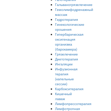
Гальваногрязелечение
Гемолимфодренажный
массаж
Гидротерапия
Гинекологические
орошения
Гипербарическая
оксигенация
организма
(барокамера)
Грязелечение
Диетотерапия
Ингаляции
Инфузионная
терапия
(капельные
сессии)
Карбокситерапия
Кишечный
лаваж
Лимфопрессотерапия
Лимфотропная