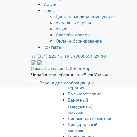
Отдых
Услуги
Детство
Цены
Отдых
Цены на медицинские услуги
MEDICAL
Актуальные цены
& SPA
Акции
Лечение
›
Способы оплаты
Лечебные
Онлайн-бронирование
процедуры
›
Контакты
«Беклайф»
+7 (351) 225-16-16
8 (800) 551-29-30
«Гравислайдер»
«ДЭНАС-
Заказать звонок
Найти номер
Вертебра»
Челябинская область, посёлок Увильды
Slim
up
Версия для слабовидящих
терапия
Бальнеотерапия
Баночный
(вакуумный)
массаж
Биоимпедансометрия
Висцеральный
массаж
Галотерапия