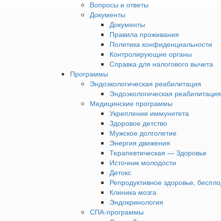
проживания
Вопросы и ответы
точностью до 0,1 град
Политика
Документы
комфортной невесомос
конфиденциальности
Документы
Контролирующие
Правила проживания
органы
Политика конфиденциальности
Справка
Глубокое погружение
Контролирующие органы
для
сознание:
Справка для налогового вычета
налогового
Программы
вычета
Погружение в си
Эндоэкологическая реабилитация
Программы
›
молочную кисло
Эндоэкологическая реабилитация
Эндоэкологическая
этого, процедур
Медицинские программы
реабилитация
регенерацию и в
Укрепление иммунитета
›
Здоровое детство
Прохождение про
Эндоэкологическая
Мужское долголетие
полностью избав
реабилитация
Энергия движения
позволяет челов
по
Терапевтическая — Здоровье
методике
Источник молодости
Ю. М.
Почувствуйте себя об
Детокс
Левина
Репродуктивное здоровье, беспло
Медицинские
Для записи на проце
Клиника мозга
программы
›
«Увильды»
Эндокринология
Укрепление
СПА-программы
иммунитета