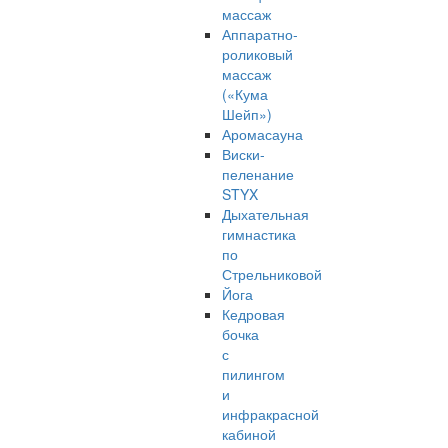
массаж
Аппаратно-
роликовый
массаж
(«Кума
Шейп»)
Аромасауна
Виски-
пеленание
STYX
Дыхательная
гимнастика
по
Стрельниковой
Йога
Кедровая
бочка
с
пилингом
и
инфракрасной
кабиной