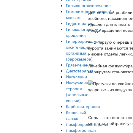
Гальваногрязелечение
Гемолимфодренажный
Для легочной реабилит
массаж
хвойного, насыщенног
Гидротерапия
идеален для климато-
Гинекологические
предотвращения новы
орошения
Гипербарическая
— В первую очередь в
оксигенация
курорта занимаются т
организма
нижние отделы легких
(барокамера)
Грязелечение
Лечебная физкультура
Диетотерапия
маршрутам становятся
Ингаляции
Инфузионная
терапия
(капельные
сессии)
Карбокситерапия
Кишечный
Соль — это естествен
лаваж
мокроты, нейтрализую
Лимфопрессотерапия
Лимфотропная