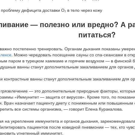
аливание — полезно или вредно? А 
питаться?
 важно постепенно тренировать. Органам дыхания показаны умере
плексе
. Можно чередовать посещение сауны со спа-сеансами в отк
ым паром в турецком хаммаме и горячим воздухом — в финской ба
здушные ванны станут дополнительным закаливанием для органов д
грязелечение — это дополнительные природные факторы, которые
граммы «Иммунитет — защита от вирусов». Кроме того, по показан
. Врач назначает пациенту диету с пониженным или повышенным 
репить все системы организма, — говорит Елена Куракалова.
я на укрепление иммунитета и органов дыхания, зарекомендовала
илитировать пациентов после ковидной пневмонии — тех, кто чувс
тановить угнетенный иммунитет.