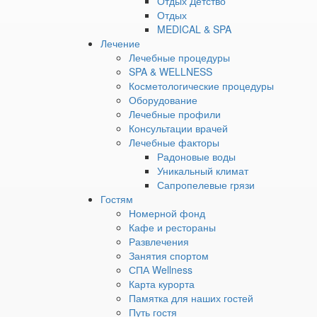
Отдых Детство
ВЫГОДОЙ
Здоровое
Отдых
детство
MEDICAL & SPA
Кто едет на курорт?
Мужское
Лечение
долголетие
Только я
Мы вдвоё
Лечебные процедуры
Энергия
SPA & WELLNESS
движения
Сколько дней планиру
Косметологические процедуры
Терапевтическая
4-6 дней — экспресс
Оборудование
—
Вы выбрали разовый за
Лечебные профили
Здоровье
Какой формат отдыха 
Консультации врачей
Источник
Лечебные факторы
Экспресс-детокс – м
молодости
Радоновые воды
Здоровье + отдых — 
Детокс
Уникальный климат
Какой бюджет на 4 дня
Репродуктивное
Сапропелевые грязи
здоровье,
40 000 – 50 000 ₽
О
Гостям
бесплодие,
Все программы строят
Номерной фонд
подготовка
Что беспокоит больше
Кафе и рестораны
к ЭКО
Можно выбрать нескол
Развлечения
Клиника
Занятия спортом
Суставы, спина, позв
мозга
СПА Wellness
Эндокринология
Лёгкие, дыхание, алл
Карта курорта
СПА-
Памятка для наших гостей
Усталость, стресс, 
программы
›
Путь гостя
Какой бюджет на курс