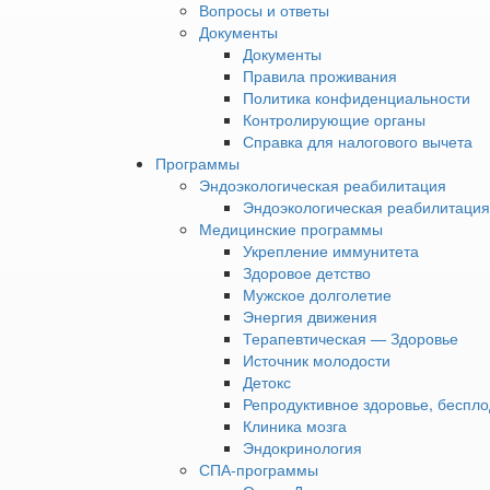
проживания
Вопросы и ответы
Политика
Документы
Так, после перенесен
конфиденциальности
Документы
хуже, чем в Альпах, 
Контролирующие
Правила проживания
баротерапией, кислор
органы
Политика конфиденциальности
комплекс процедур ра
Справка
Контролирующие органы
ассоциации иммунолого
для
Справка для налогового вычета
налогового
Программы
вычета
Эндоэкологическая реабилитация
Программы
›
Эндоэкологическая реабилитация
Эндоэкологическая
Медицинские программы
1. 
реабилитация
Укрепление иммунитета
›
Здоровое детство
Эндоэкологическая
— После пневмоний мог
Мужское долголетие
реабилитация
— это нехватка кисло
Энергия движения
по
под удар, — объясняе
Терапевтическая — Здоровье
методике
целый комплекс восст
Источник молодости
Ю. М.
оксигенация организм
Детокс
Левина
Репродуктивное здоровье, беспло
Медицинские
Клиника мозга
программы
›
Эндокринология
РАССЧИТ
Укрепление
СПА-программы
иммунитета