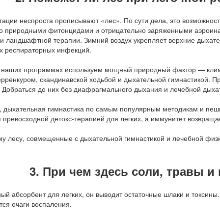
ации неспроста прописывают «лес». По сути дела, это возможность
о природными фитонцидами и отрицательно заряженными аэроинам
 и ландшафтной терапии. Зимний воздух укрепляет верхние дыхате
х респираторных инфекций.
 наших программах используем мощный природный фактор — клим
ерренкуром, скандинавской ходьбой и дыхательной гимнастикой. П
. Добраться до них без диафрагмального дыхания и лечебной дыха
, дыхательная гимнастика по самым популярным методикам и пеш
 превосходной детокс-терапией для легких, а иммунитет возвращ
3. При чем здесь соли, травы 
ный абсорбент для легких, он выводит остаточные шлаки и токсины
тся очаги воспаления.