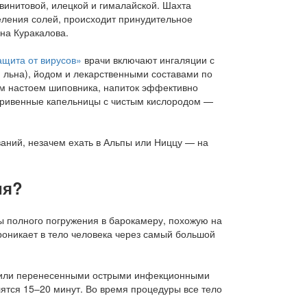
ьвинитовой, илецкой и гималайской. Шахта
еления солей, происходит принудительное
на Куракалова.
щита от вирусов»
врачи включают ингаляции с
 льна), йодом и лекарственными составами по
ым настоем шиповника, напиток эффективно
утривенные капельницы с чистым кислородом —
ия?
 полного погружения в барокамеру, похожую на
оникает в тело человека через самый большой
 или перенесенными острыми инфекционными
ятся 15–20 минут. Во время процедуры все тело