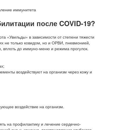
билитации после COVID-19?
рта «Увильды» в зависимости от степени тяжести
х не только ковидом, но и ОРВИ, пневмонией,
я, вплоть до иммуно-меню и режима прогулок.
ах;
ементы воздействуют на организм через кожу и
ующее воздействие на организм.
ть на профилактику и лечение сердечно-
ений сна и, конечно, восстановление глубокого