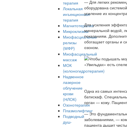
— Для легких рекоменд
терапия
оборудована системой
Локальная
усиление их концентр
инъекционная
терапия
Для усиления эффект
Магнитотерапия
минеральной водой, л
Микроклизмы
показаниям. Дополнит
Миофасциальные
обогащает органы и с
релизы
озоном.
(МФР)
Миофасциальный
массаж
МОК
(колоногидротерапия)
Надвенное
лазерное
облучение
Одна из самых интенс
крови
батискаф. Специальны
(НЛОК)
орган — кожу. Пациент
Озонотерапия
Плазмолифтинг
— Это фундаментальн
Подводный
заболеваниями, — ком
душ-
пациента дышит чисты