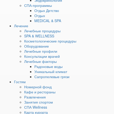
Эндокринология
программы с учетом его возраста, заболевания,
СПА-программы
особенностей организма.
Отдых Детство
Отдых
Показания
MEDICAL & SPA
Лечение
Лечебные ванны назначают при широком спектре
Лечебные процедуры
патологий, включая неврологические, дерматологические,
SPA & WELLNESS
обменные, респираторные, желудочно-кишечные,
Косметологические процедуры
андрологические, гинекологические заболевания, болезни
Оборудование
органов пищеварения, опорно-двигательного аппарата.
Лечебные профили
Принятие лечебных ванн разогревает организм, ускоряет
Консультации врачей
скорость кровотока, способствует проникновению
Лечебные факторы
активных веществ в глубокие слои кожи, обеспечивая
Радоновые воды
максимально возможный эффект.
Уникальный климат
Сапропелевые грязи
Гостям
Противопоказания
Номерной фонд
Кафе и рестораны
Основные противопоказания к приему лечебных ванн:
Развлечения
острые инфекции или обострение их хронических
Занятия спортом
форм;
СПА Wellness
микозы;
Карта курорта