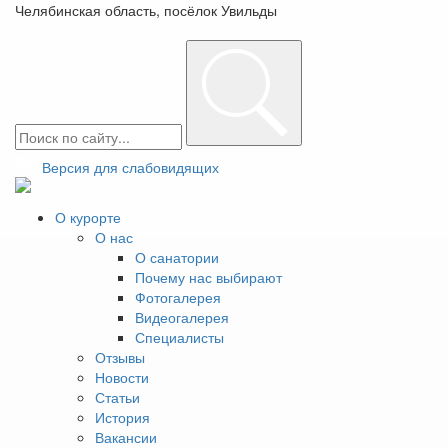
Челябинская область, посёлок Увильды
+7(351)225-16-16
Заказать звонок
Лучшие виды
лечебных ванн в
Версия для слабовидящих
санатории:
О курорте
рекомендации для
О нас
О санатории
разных заболеваний
Почему нас выбирают
Фотогалерея
Видеогалерея
Специалисты
Содержание
Отзывы
Новости
Характеристики лечебных ванн
Статьи
Показания
История
Противопоказания
Вакансии
Лечебные ванны с природными ингредиентами