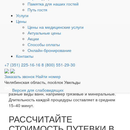
туберкулез в активной фазе;
Памятка для наших гостей
цирроз печени;
Путь гостя
Услуги
наружные язвы, раны;
Цены
запущенный сахарный диабет;
онкология;
Цены на медицинские услуги
мокнущий дерматит;
Актуальные цены
патологии крови, связанные с нарушением
Акции
свертываемости;
Способы оплаты
гипертиреоз;
Онлайн-бронирование
Контакты
кахексия и ряд других.
+7 (351) 225-16-16
Показания и противопоказания могут отличаться в
8 (800) 551-29-30
зависимости от вида ванны и состава действующих
веществ. Стандартный курс обычно включает 8–12
Заказать звонок
Найти номер
лечебных водных ванн, которые проводятся через день
Челябинская область, посёлок Увильды
или ежедневно. Можно одновременно использовать
Версия для слабовидящих
разные виды ванн, например грязевые и минеральные.
Длительность каждой процедуры составляет в среднем
15–40 минут.
РАССЧИТАЙТЕ
СТОИМОСТЬ ПУТЕВКИ В