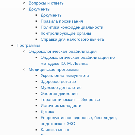
Вопросы и ответы
Ванны с механическим воздействием
Документы
Лечебные ванны уже давно являются важной
Документы
составляющей курортной оздоровительной программы и
Правила проживания
пользуются большой популярностью у посетителей
Политика конфиденциальности
санаториев. Процедуры имеют множество вариаций и
Контролирующие органы
оказывают разное влияние на организм. Рассмотрим,
Справка для налогового вычета
какие бывают виды лечебных ванн, каково их назначение
Программы
и насколько они эффективны.
Эндоэкологическая реабилитация
Эндоэкологическая реабилитация по
методике Ю. М. Левина
Характеристики лечебных
Медицинские программы
ванн
Укрепление иммунитета
Здоровое детство
Мужское долголетие
Существует большое разнообразие целебных ванн. Они
Энергия движения
отличаются по составу, концентрации активных веществ,
Терапевтическая — Здоровье
температуре, интенсивности и длительности процедур.
Источник молодости
Цели принятия ванн также могут быть разными.
Детокс
Например, теплые успокаивают и расслабляют, холодные
Репродуктивное здоровье, бесплодие,
тонизируют и активируют защитные силы организма.
подготовка к ЭКО
Специалисты санаториев знают все эти нюансы и
Клиника мозга
разрабатывают для каждого гостя индивидуальные