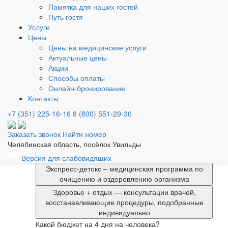
В САНАТОРИЙ С
Памятка для наших гостей
Путь гостя
ВЫГОДОЙ ДО 15%
Услуги
Цены
Кто едет на курорт?
Цены на медицинские услуги
Только я
Мы вдвоём
С детьми
Актуальные цены
Компания / семья
Акции
Способы оплаты
Сколько дней планируете провести на курорте?
Онлайн-бронирование
Контакты
4-6 дней — экспресс-восстановление
7-14 дней — полноценное восстановление
+7 (351) 225-16-16
8 (800) 551-29-30
15-21 день — глубокая реабилитация
Заказать звонок
Найти номер
Вы выбрали разовый заезд на 4-6 дней
Челябинская область, посёлок Увильды
(попробовать)
Какой формат отдыха вам ближе?
Версия для слабовидящих
Экспресс-детокс – медицинская программа по
очищению и оздоровлению организма
Здоровье + отдых — консультации врачей,
восстанавливающие процедуры, подобранные
индивидуально
Какой бюджет на 4 дня на человека?