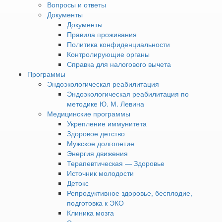
Вопросы и ответы
сочетаются уют, комфорт и оздоровительные процедуры?
Документы
В этой статье мы расскажем о преимуществах новогодних
Документы
каникул в санатории «Увильды».
Правила проживания
Политика конфиденциальности
Контролирующие органы
Преимущества курорта
Справка для налогового вычета
«Увильды»
Программы
Эндоэкологическая реабилитация
Эндоэкологическая реабилитация по
методике Ю. М. Левина
Санаторий «Увильды» – именно то место, которое
Медицинские программы
сочетает в себе комфорт, заботу о здоровье, природную
Укрепление иммунитета
красоту, множество развлечений именно для новогодних
Здоровое детство
каникул.
Мужское долголетие
Энергия движения
Живописное расположение
Терапевтическая — Здоровье
Санаторий «Увильды» окружен лесами и
Источник молодости
расположен на берегу живописного озера. В
Детокс
новогоднее время природа преображается,
Репродуктивное здоровье, бесплодие,
превращаясь в настоящую зимнюю сказку. Тишина,
подготовка к ЭКО
переливающаяся серебристым снегом природа и
Клиника мозга
чистейший воздух – идеальное сочетание для тех,