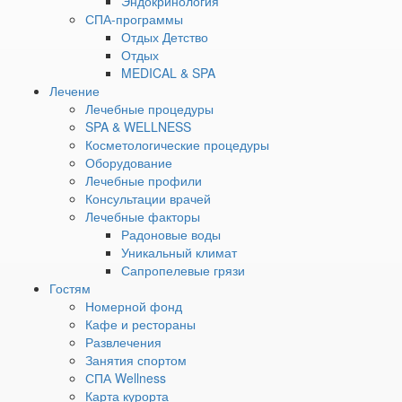
Эндокринология
кто ищет уединения и гармонии.
СПА-программы
Отдых Детство
Отдых
Комфорт и уют
MEDICAL & SPA
Номера и коттеджи санатория оборудованы всем
Лечение
для комфортного проживания и декорированы так,
Лечебные процедуры
чтобы создать атмосферу домашнего уюта. Здесь
SPA & WELLNESS
можно отдохнуть после активных зимних забав и
Косметологические процедуры
насладиться теплом и комфортом.
Оборудование
Лечебные профили
Разнообразие новогодних развлечений
Консультации врачей
«Увильды» предлагает широкую программу
Лечебные факторы
развлечений. Дети и взрослые найдут занятия по
Радоновые воды
душе. Вы можете также посвятить время своим
Уникальный климат
любимым спортивным занятиям. От лыж до
Сапропелевые грязи
тюбинга и коньков.
Гостям
Номерной фонд
Кафе и рестораны
Развлечения
РАССЧИТАЙТЕ
Занятия спортом
СТОИМОСТЬ ПУТЕВКИ
СПА Wellness
Карта курорта