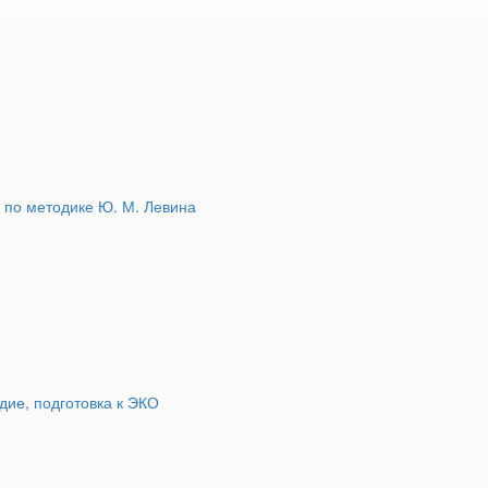
здник еще более особенным.
 по методике Ю. М. Левина
дие, подготовка к ЭКО
ториях и базах отдыха к гостям относятся с особым трепетом. 