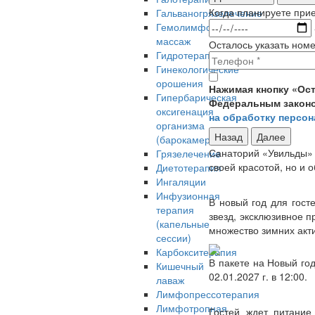
Когда планируете при
Гальваногрязелечение
Гемолимфодренажный
массаж
Осталось указать ном
Гидротерапия
Гинекологические
орошения
Нажимая кнопку «Ост
Гипербарическая
Федеральным законом
оксигенация
на обработку персо
организма
Назад
Далее
(барокамера)
Санаторий «Увильды» 
Грязелечение
своей красотой, но и
Диетотерапия
Ингаляции
Инфузионная
В новый год для гос
терапия
звезд, эксклюзивное 
(капельные
множество зимних акти
сессии)
Карбокситерапия
В пакете на Новый год
Кишечный
02.01.2027 г. в 12:00.
лаваж
Лимфопрессотерапия
Лимфотропная
Гостей ждет питание