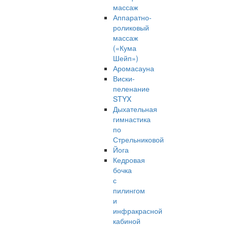
массаж
Аппаратно-
роликовый
массаж
(«Кума
Шейп»)
Аромасауна
Виски-
пеленание
STYX
Дыхательная
гимнастика
по
Стрельниковой
Йога
Кедровая
бочка
с
пилингом
и
инфракрасной
кабиной