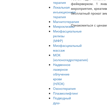
терапия
фейерверком. 1 янв
Локальная
мероприятия, креатив
инъекционная
бесплатный прокат зим
терапия
Магнитотерапия
Ознакомиться с ценам
Микроклизмы
Миофасциальные
релизы
(МФР)
Миофасциальный
массаж
МОК
(колоногидротерапия)
Надвенное
лазерное
облучение
крови
(НЛОК)
Озонотерапия
Плазмолифтинг
Подводный
душ-