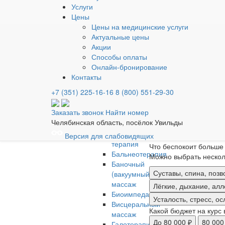
Отдых
Услуги
Кто едет на курорт?
Детство
Цены
Отдых
Только я
Мы вдвоё
Цены на медицинские услуги
MEDICAL
Актуальные цены
& SPA
Сколько дней планиру
Акции
Лечение
›
4-6 дней — экспресс
Способы оплаты
Лечебные
Вы выбрали разовый за
Онлайн-бронирование
процедуры
›
Какой формат отдыха 
Контакты
«Беклайф»
Экспресс-детокс – м
+7 (351) 225-16-16
8 (800) 551-29-30
«Гравислайдер»
Здоровье + отдых — 
«ДЭНАС-
Заказать звонок
Найти номер
Какой бюджет на 4 дня
Вертебра»
Челябинская область, посёлок Увильды
Slim
40 000 – 50 000 ₽
О
up
Версия для слабовидящих
Все программы строят
терапия
Что беспокоит больше
Бальнеотерапия
Можно выбрать нескол
Баночный
Суставы, спина, позв
(вакуумный)
массаж
Лёгкие, дыхание, алл
Биоимпедансометрия
Усталость, стресс, 
Висцеральный
Какой бюджет на курс
массаж
До 80 000 ₽
80 000
Галотерапия