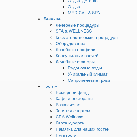
Отдых Детство
интересы всех посет
Здоровое
Отдых
Урала также не остав
детство
MEDICAL & SPA
Мужское
Лечение
долголетие
Лечебные процедуры
Не стоит забывать и 
Энергия
SPA & WELLNESS
веселье с
оздоровите
движения
Косметологические процедуры
Терапевтическая
Оборудование
Выбор в пользу санато
—
Лечебные профили
привычный праздник, о
Здоровье
Консультации врачей
Источник
Лечебные факторы
молодости
Радоновые воды
Детокс
Уникальный климат
Репродуктивное
Сапропелевые грязи
здоровье,
Гостям
бесплодие,
Номерной фонд
подготовка
Кафе и рестораны
«Увильды»
– идеальны
к ЭКО
Развлечения
Клиника
Занятия спортом
мозга
СПА Wellness
РАССЧИТ
Эндокринология
Карта курорта
СПА-
Памятка для наших гостей
ВЫГОДОЙ
программы
›
Путь гостя