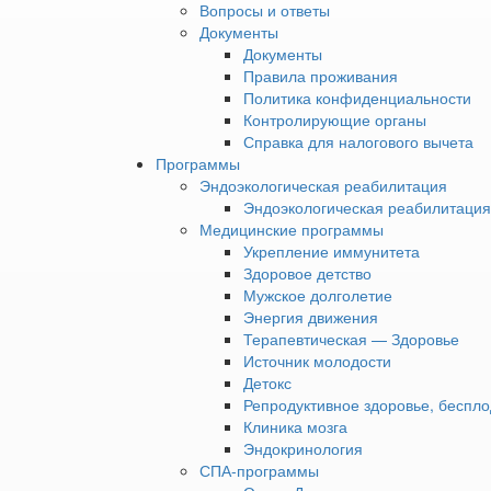
проживания
Вопросы и ответы
движением делает пра
Политика
Документы
конфиденциальности
Документы
Контролирующие
Правила проживания
органы
Политика конфиденциальности
Справка
Контролирующие органы
для
Справка для налогового вычета
налогового
Программы
вычета
Эндоэкологическая реабилитация
Программы
›
Эндоэкологическая реабилитация
Эндоэкологическая
Медицинские программы
реабилитация
Укрепление иммунитета
›
Здоровое детство
Эндоэкологическая
Мужское долголетие
реабилитация
Энергия движения
по
Терапевтическая — Здоровье
методике
Источник молодости
Ю. М.
Детокс
Левина
Репродуктивное здоровье, беспло
Медицинские
Клиника мозга
программы
›
Эндокринология
Укрепление
СПА-программы
Помимо этого, в сана
иммунитета