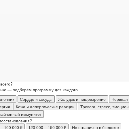
м
С детьми
Компания / семья
ете провести на курорте?
-восстановление
7-14 дней — полноценное восстановление
15
езд на 4-6 дней (попробовать)
вам ближе?
едицинская программа по очищению и оздоровлению организма
консультации врачей, восстанавливающие процедуры, подобранны
 на человека?
т 70 000 ₽
Бюджет не ограничен
ся на природных ресурсах Урала и медицинской диагностике.
 всего?
ько — подберём программу для каждого
оночник
Сердце и сосуды
Желудок и пищеварение
Нервная 
ергия
Кожа и аллергические реакции
Тревога, стресс, эмоцио
ослабленный иммунитет
 восстановления?
 – 100 000 ₽
120 000 – 150 000 ₽
Не ограничен в бюджете