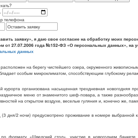
ехать?
-
ер телефона
авить заявку», я даю свое согласие на обработку моих персо
 от 27.07.2006 года №152-ФЗ «О персональных данных», на 
нальных данных
расположен на берегу чистейшего озера, окруженного живописным
 обладает особым микроклиматом, способствующим глубокому релак
тей курорта организована насыщенная трехдневная новогодняя п
праздничное меню от знаменитого шеф-повара, а также разнообраз
вностей на открытом воздухе, веселые гуляния и, конечно же, пам
 (3 дня/2 ночи) предусмотрено проживание в номере выбранной ка
 по формату «Шведский стол», участие в новогоднем банкете