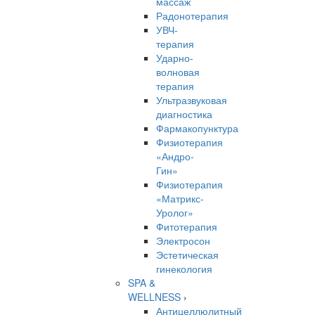
массаж
Радонотерапия
УВЧ-
терапия
Ударно-
волновая
терапия
Ультразвуковая
диагностика
Фармакопунктура
Физиотерапия
«Андро-
Гин»
Физиотерапия
«Матрикс-
Уролог»
Фитотерапия
Электросон
Эстетическая
гинекология
SPA &
WELLNESS
›
Антицеллюлитный