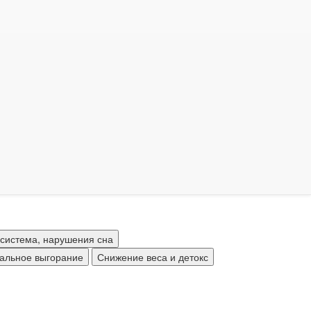
-21 день — глубокая реабилитация
е индивидуально
система, нарушения сна
нальное выгорание
Снижение веса и детокс